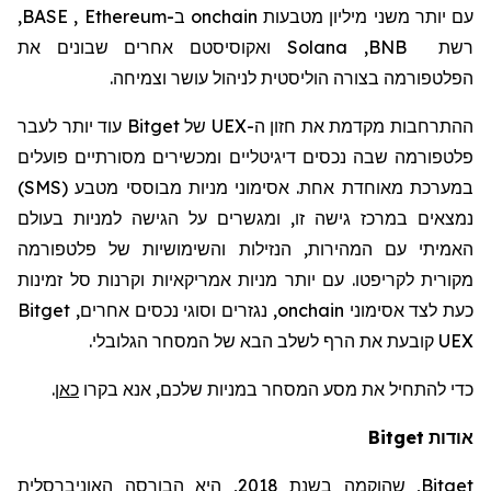
עם יותר משני מיליון
מטבעות
onchain
ב-
Ethereum
,
BASE
,
רשת
BNB
,
Solana
ואקוסיסטם
אחרים שבונים
את
הפלטפורמה בצורה הוליסטית לניהול עושר וצמיחה.
ההתרחבות
מקדמת את
חזון
ה-
UEX
של
Bitget
עוד יותר לעבר
פלטפורמה שבה נכסים דיגיטליים ומכשירים מסורתיים פועלים
במערכת מאוחדת אחת. אסימוני מניות מבוססי
מטבע
(
SMS
)
נמצאים במרכז גישה זו, ומגשרים על הגישה למניות בעולם
האמיתי עם המהירות, הנזילות והשימושיות של
פלטפורמה
מקורית
לקריפטו
. עם יותר מניות אמריקאיות וקרנות סל זמינות
כעת לצד אסימוני
onchain
, נגזרים וסוגי נכסים אחרים,
Bitget
UEX
קובעת את הרף לשלב הבא של המסחר הגלובלי.
כדי להתחיל את מסע המסחר במניות
שלכם
, אנא בקר
ו
כאן
.
אודות
Bitget
Bitget
,
שהוקמה
בשנת 2018, היא הבורסה האוניברסלית