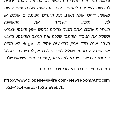
ולחוות תנודתיות מחירים. השקיעו רק את מה שאתם יכולים
להרשות לעצמכם להפסיד. ערך ההשקעה שלכם עשוי להיות
מושפע וייתכן שלא תשיגו את היעדים הפיננסיים שלכם או
לא תוכלו לשחזר את ההשקעה
העיקרית שלכם. אתם תמיד צריכים לחפש ייעוץ פיננסי עצמאי
ולשקול את הניסיון הפיננסי שלכם ואת המצב הפיננסי. ביצועי
העבר אינם מדד אמין לביצועים עתידיים.
Bitget
לא תהיה
אחראית לכל הפסד שעלול להיגרם לכם. אין לפרש דבר הכלול
במסמך זה כייעוץ פיננסי. למידע נוסף, עיינו בתנאי
השימוש שלנו
.
תמונה המצורפת להודעה זו זמינה בכתובת
http://www.globenewswire.com/NewsRoom/Attachmen
f553-43c4-aed5-1b2afe9eb7f5