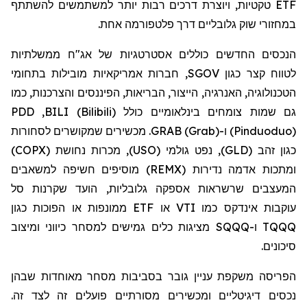
ETF
טקטיות, ויוצרת דרכים רבות יותר למשתמשים להשתתף
במחזורי שוק גלובליים דרך פלטפורמה אחת.
הנכסים החדשים כוללים אסטרטגיות של אג"ח ממשלתיות
לטווח קצר כגון
SGOV
, חברות אמריקאיות מובילות בתחומי
הטכנולוגיה, האנרגיה, הייצור, הבריאות, הפיננסים והצרכנות, כמו
גם שמות צומחים בינלאומיים כולל
BILI (Bilibili)
,
PDD
(Pinduoduo)
ו-
GRAB (Grab)
. מכשירים שמקושרים לסחורות
כגון זהב (
GLD
), נפט גולמי (
USO
), מכרות נחושת (
COPX
)
ומתכות אדמה נדירות (
REMX
) מוסיפים חשיפה למשאבים
המעצבים שרשראות אספקה
גלובליות, הועד שקרנות סל
עוקבות אינדקס כמו
VTI
או
ETF
ממונפות או הפוכות כגון
TQQQ
ו-
SQQQ
מציגות כלים גמישים למסחר כיווני ומיצוב
סיכונים.
הפריסה משקפת עניין גובר בסביבות מסחר מאוחדות שבהן
נכסים דיגיטליים ומכשירים מסורתיים פועלים זה לצד זה.