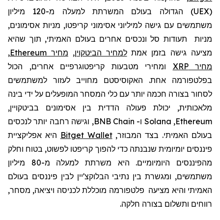
(
UEX
)
הגדולה בעולם המשרתת למעלה מ-120
מיליון
משתמשים עם גישה למיליוני אסימוני קריפטו, מניות אסימונים,
מניות תעודות סל ונכסים אחרים בעולם האמיתי, תוך שהיא
מציעה גישה בזמן אמת
למחיר הביטקוין
,
מחיר Ethereum
,
מחיר XRP
ומחירי מטבעות קריפטוגרפיים אחרים, הכול
בפלטפורמה אחת. האקוסיסטם מחוייב לעזור למשתמשים
לסחור בצורה חכמה יותר עם כלי המסחר המופעלים על ידי בינה
מלאכותית, יכולת פעולה הדדית בין אסימונים בביטקויין,
Ethereum
,
Solana
ו-
BNB Chain
, וגישה רחבה יותר לנכסים
בעולם האמיתי. בצד המבוזר,
Bitget Wallet
היא אפליקציית
פיננסים יומיומית שנבנתה כדי להפוך קריפטו לפשוט, בטוח וחלק
מהפיננסים היומיומיים. היא
משרתת למעלה מ-80 מיליון
משתמשים, ומגשרת בין נתיבי הבלוקצ'יין לבין
פיננסים בעולם
האמיתי והיא
מציעה
פלטפורמה מוכללת
לכניסה ויציאה, מסחר,
רווחים ותשלום בצורה חלקה.