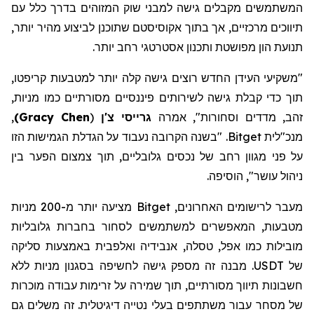
המשתמשים מקבלים גישה למבני שוק המזוהים בדרך כלל עם
תיווכים מרכזיים, אך בתוך
אקוסיסטם
שתוכנן לביצוע מהיר יותר,
תנועת הון מפושטת
ותכנון
אסטרטגי רחב יותר.
"משקיעי העידן החדש רוצים גישה קלה יותר למטבעות
קריפטו
,
תוך כדי קבלת גישה לשירותים פיננסיים מסורתיים כמו מניות,
זהב, מדדים וסחורות", אמרה
גרייסי
צ'ן
(
Gracy Chen
)
,
מנכ"לית
Bitget
. "בשנה הקרובה נעבוד על הגדלת הגמישות הזו
על פני מגוון רחב של נכסים גלובליים, תוך צמצום הפער בין
ניהול עושר", הוסיפה.
מעבר לרישומים האחרונים,
Bitget
מציעה יותר מ-200
מניות
מטבעות
, המאפשרים למשתמשים לסחור בחברות גלובליות
מובילות כמו אפל,
טסלה
,
אנבידיה
ואלפבית באמצעות סליקה
של
USDT
. מבנה זה מספק גישה לחשיפה בסגנון מניות ללא
חשבונות
תיווך
מסורתיים, תוך שמירה על זרימות עבודה מוכרות
של מסחר עבור משתתפים בעלי נטייה דיגיטלית. זה משלים גם