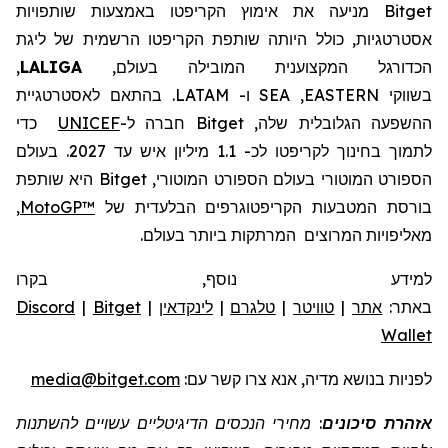
Bitget
מניעה את
אימוץ
הקריפטו
באמצעות שותפויות
אסטרטגיות, כולל היותה שותפת
הקריפטו
הרשמית של ליגת
הכדורגל המקצוענית
המובילה בעולם,
LALIGA
,
בשווקי
EASTERN
,
SEA
ו-
LATAM
.
בהתאם לאסטרטגיית
ההשפעה הגלובלית שלה,
Bitget
חברה
ל-
UNICEF
כדי
לתמוך בחינוך לקריפטו לכ- 1.1 מיליון איש עד 2027.
בעולם
הספורט המוטורי
בעולם
הספורט המוטורי,
Bitget
היא שותפת
בורסת המטבעות הקריפטוגרפים הבלעדית של
MotoGP™
,
מאליפויות המרוצים
המרתקות ביותר בעולם.
למידע נוסף, בקרו
באתר:
אתר
|
טוויטר
|
טלגרם
|
לינקדאין
|
Bitget
|
Discord
Wallet
לפניות
בנושא מדיה, אנא צרו קשר
עם:
media@bitget.com
אזהרת סיכונים
: מחירי הנכסים הדיגיטליים עשויים להשתנות